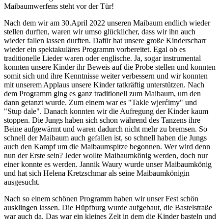
Maibaumwerfens steht vor der Tür!
Nach dem wir am 30.April 2022 unseren Maibaum endlich wieder
stellen durften, waren wir umso glücklicher, dass wir ihn auch
wieder fallen lassen durften. Dafür hat unsere große Kinderscharr
wieder ein spektakuläres Programm vorbereitet. Egal ob es
traditionelle Lieder waren oder englische. Ja, sogar instrumental
konnten unsere Kinder ihr Beweis auf die Probe stellen und konnten
somit sich und ihre Kenntnisse weiter verbessern und wir konnten
mit unserem Applaus unsere Kinder tatkräftig unterstützen. Nach
dem Programm ging es ganz traditionell zum Maibaum, um den
dann getanzt wurde. Zum einem war es "Takle wjerćimy" und
"Stup dale". Danach konnten wir die Aufregung der Kinder kaum
stoppen. Die Jungs haben sich schon während des Tanzens ihre
Beine aufgewärmt und waren dadurch nicht mehr zu bremsen. So
schnell der Maibaum auch gefallen ist, so schnell haben die Jungs
auch den Kampf um die Maibaumspitze begonnen. Wer wird denn
nun der Erste sein? Jeder wollte Maibaumkönig werden, doch nur
einer konnte es werden. Jannik Waury wurde unser Maibaumkönig
und hat sich Helena Kretzschmar als seine Maibaumkönigin
ausgesucht.
Nach so einem schönen Programm haben wir unser Fest schön
ausklingen lassen. Die Hüpfburg wurde aufgebaut, die Bastelstraße
war auch da. Das war ein kleines Zelt in dem die Kinder basteln und