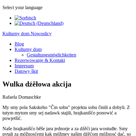
Select your language
Kulturny dom Nowoslicy
Blog
Kulturny dom
Gestaltungsmöglichkeiten
Rezerwowanje & Kontakt
Impresum
Datowy škit
Wulka dźěłowa akcija
Rafaela Domaschke
My smy pola Sakskeho "Čin sobu" projekta sobu činili a dobyli. Z
tutym mytom smy sej nadawk stajili, hrajkanišćo ponowić a
powjetšić.
Naše hrajkanišćo běše jara jednorje a za dźěći jara wostudłe. Smy
pytali za móžnosćemi kak móžmey našim dźěćom móžnosć dać, so