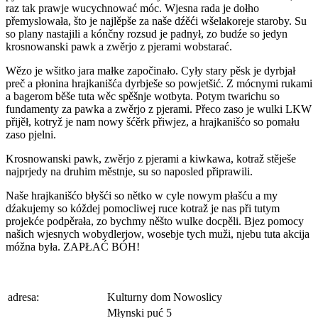
raz tak prawje wucychnować móc. Wjesna rada je dołho
přemyslowała, što je najlěpše za naše dźěći wšelakoreje staroby. Su
so plany nastajili a kónčny rozsud je padnył, zo budźe so jedyn
krosnowanski pawk a zwěrjo z pjerami wobstarać.
Wězo je wšitko jara małke započinało. Cyły stary pěsk je dyrbjał
preč a płonina hrajkanišća dyrbješe so powjetšić. Z mócnymi rukami
a bagerom běše tuta wěc spěšnje wotbyta. Potym twarichu so
fundamenty za pawka a zwěrjo z pjerami. Přeco zaso je wulki LKW
přijěł, kotryž je nam nowy šćěrk přiwjez, a hrajkanišćo so pomału
zaso pjelni.
Krosnowanski pawk, zwěrjo z pjerami a kiwkawa, kotraž stěješe
najprjedy na druhim městnje, su so naposled připrawili.
Naše hrajkanišćo błyšći so nětko w cyle nowym płašću a my
dźakujemy so kóždej pomocliwej ruce kotraž je nas při tutym
projekće podpěrała, zo bychmy něšto wulke docpěli. Bjez pomocy
našich wjesnych wobydlerjow, wosebje tych muži, njebu tuta akcija
móžna była. ZAPŁAĆ BÓH!
adresa:
Kulturny dom Nowoslicy
Młynski puć 5