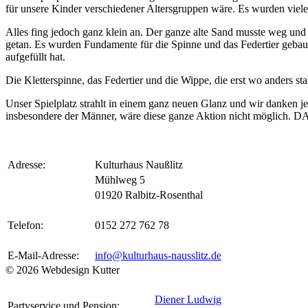
für unsere Kinder verschiedener Altersgruppen wäre. Es wurden viele 
Alles fing jedoch ganz klein an. Der ganze alte Sand musste weg und 
getan. Es wurden Fundamente für die Spinne und das Federtier geba
aufgefüllt hat.
Die Kletterspinne, das Federtier und die Wippe, die erst wo anders st
Unser Spielplatz strahlt in einem ganz neuen Glanz und wir danken j
insbesondere der Männer, wäre diese ganze Aktion nicht möglich.
Adresse:
Kulturhaus Naußlitz
Mühlweg 5
01920 Ralbitz-Rosenthal
Telefon:
0152 272 762 78
E-Mail-Adresse:
info@kulturhaus-nausslitz.de
© 2026 Webdesign Kutter
Diener Ludwig
Partyservice und Pension: