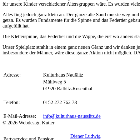
für unsere Kinder verschiedener Altersgruppen wäre. Es wurden viele 
Alles fing jedoch ganz klein an. Der ganze alte Sand musste weg und 
getan. Es wurden Fundamente für die Spinne und das Federtier geba
aufgefüllt hat.
Die Kletterspinne, das Federtier und die Wippe, die erst wo anders st
Unser Spielplatz strahlt in einem ganz neuen Glanz und wir danken j
insbesondere der Männer, wäre diese ganze Aktion nicht möglich.
Adresse:
Kulturhaus Naußlitz
Mühlweg 5
01920 Ralbitz-Rosenthal
Telefon:
0152 272 762 78
E-Mail-Adresse:
info@kulturhaus-nausslitz.de
© 2026 Webdesign Kutter
Diener Ludwig
Partyservice und Pension: