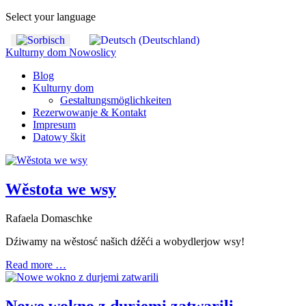
Select your language
Kulturny dom Nowoslicy
Blog
Kulturny dom
Gestaltungsmöglichkeiten
Rezerwowanje & Kontakt
Impresum
Datowy škit
Wěstota we wsy
Rafaela Domaschke
Dźiwamy na wěstosć našich dźěći a wobydlerjow wsy!
Read more …
Nowe wokno z durjemi zatwarili