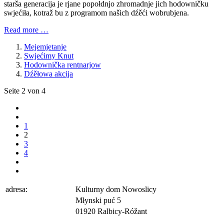
starša generacija je rjane popołdnjo zhromadnje jich hodowničku
swjećiła, kotraž bu z programom našich dźěći wobrubjena.
Read more …
Mejemjetanje
Swjećimy Knut
Hodownička rentnarjow
Dźěłowa akcija
Seite 2 von 4
1
2
3
4
adresa:
Kulturny dom Nowoslicy
Młynski puć 5
01920 Ralbicy-Róžant