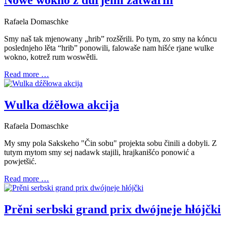
Rafaela Domaschke
Smy naš tak mjenowany „hrib” rozšěrili. Po tym, zo smy na kóncu
poslednjeho lěta “hrib” ponowili, falowaše nam hišće rjane wulke
wokno, kotrež rum woswětli.
Read more …
Wulka dźěłowa akcija
Rafaela Domaschke
My smy pola Sakskeho "Čin sobu" projekta sobu činili a dobyli. Z
tutym mytom smy sej nadawk stajili, hrajkanišćo ponowić a
powjetšić.
Read more …
Prěni serbski grand prix dwójneje hłójčki