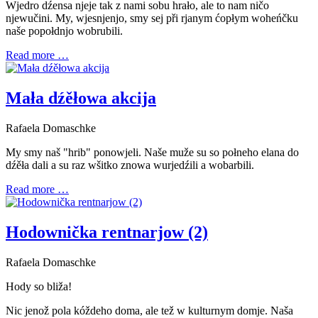
Wjedro dźensa njeje tak z nami sobu hrało, ale to nam ničo
njewučini. My, wjesnjenjo, smy sej při rjanym ćopłym woheńčku
naše popołdnjo wobrubili.
Read more …
Mała dźěłowa akcija
Rafaela Domaschke
My smy naš "hrib" ponowjeli. Naše muže su so połneho elana do
dźěła dali a su raz wšitko znowa wurjedźili a wobarbili.
Read more …
Hodownička rentnarjow (2)
Rafaela Domaschke
Hody so bliža!
Nic jenož pola kóždeho doma, ale tež w kulturnym domje. Naša