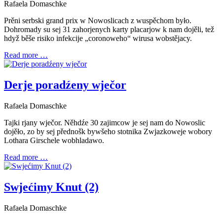
Rafaela Domaschke
Prěni serbski grand prix w Nowoslicach z wuspěchom było.
Dohromady su sej 31 zahorjenych karty placarjow k nam dojěli, tež
hdyž běše risiko infekcije „coronoweho“ wirusa wobstějacy.
Read more …
Derje poradźeny wječor
Rafaela Domaschke
Tajki rjany wječor. Něhdźe 30 zajimcow je sej nam do Nowoslic
dojěło, zo by sej přednošk bywšeho stotnika Zwjazkoweje wobory
Lothara Girschele wobhladawo.
Read more …
Swjećimy Knut (2)
Rafaela Domaschke